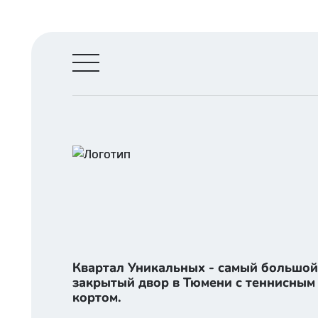
Квартал Уникальных - самый большой
Квартал Уникальных - самый большой
закрытый двор в Тюмени с теннисным
закрытый двор в Тюмени с теннисным
кортом.
кортом.