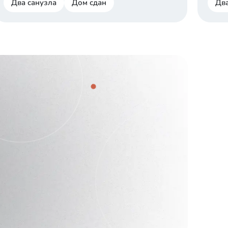
Два санузла
Дом сдан
Два