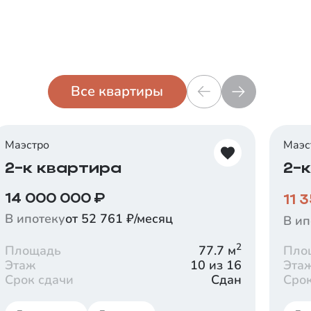
комфортно.
бе
Все квартиры
Маэстро
Маэс
2-к квартира
2-
14 000 000
₽
11 
В ипотеку
от 52 761 ₽/месяц
В ип
2
Площадь
77.7
м
Пло
Этаж
10 из 16
Эта
Срок сдачи
Сдан
Сро