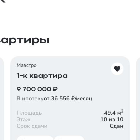
воздухе.
вартиры
Маэстро
1-к квартира
9 700 000
₽
В ипотеку
от 36 556 ₽/месяц
2
Площадь
49.4
м
Этаж
10 из 10
Срок сдачи
Сдан