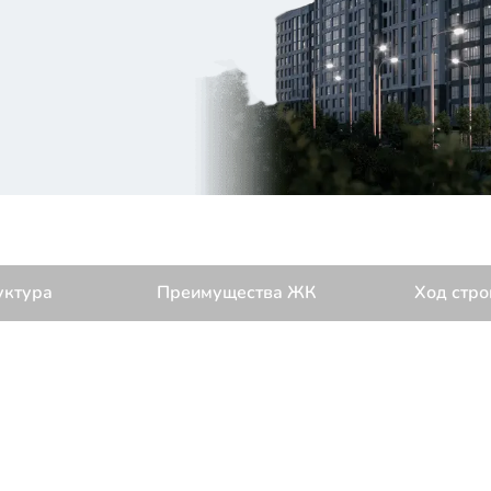
уктура
Преимущества ЖК
Ход стро