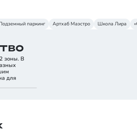
Подземный паркинг
Артхаб Маэстро
Школа Лира
«
тво
2 зоны. В
разных
ьшим
на для
к
1
/
4