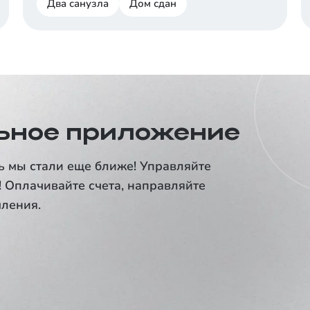
Два санузла
Дом сдан
ьное приложение
ь мы стали еще ближе! Управляйте
 Оплачивайте счета, направляйте
ления.