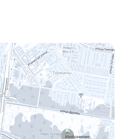
Белый квадрат
Отделка, при которой все черновые работы
выполнены и можно приступать к
косметическому ремонту. Стены готовы к
финишному покрытию, уже можно укладывать
напольное покрытие. С такой отделкой остаются
лишь приятные занятия: расставить мебель и
украсить декором.
Черновая
Базовая отделка во всех квартирах. Черновая
стяжка пола с горизонтальной разводкой
отопления. Стены выровнены штукатуркой.
Электрика разведена, установлены розетки и
выключатели. В квартиру заведены кабели
интернета и домофона.