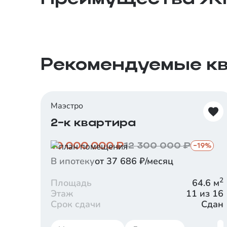
уровня.
Рекомендуемые к
Маэстро
2-к квартира
10 000 000
₽
12 300 000
₽
-
19
%
В ипотеку
от 37 686 ₽/месяц
2
Площадь
64.6
м
Этаж
11 из 16
Срок сдачи
Сдан