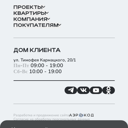
ПРОЕКТЫ
КВАРТИРЫ
КОМПАНИЯ
ПОКУПАТЕЛЯМ
ДОМ КЛИЕНТА
ул. Тимофея Кармацкого, 20/1
+
Пн-Пт
09:00 - 19:00
Сб-Вс
10:00 - 19:00
−
Разработка и продвижение сайта
Согласие на обработку персональных данных
Согласие на получение рекламно-информационных материалов
Политика обработки файлов cookie в ГК ИНКО