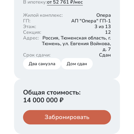
В ипотеку:
от 52 761 ₽/мес
Жилой комплекс
:
Опера
ГП
:
АП "Опера" ГП-1
Этаж
:
3 из 13
Секция
:
12
Адрес
:
Россия, Тюменская область, г.
Тюмень, ул. Евгения Войнова,
д. 7
Срок сдачи
:
Сдан
Два санузла
Дом сдан
Общая стоимость:
14 000 000
₽
Забронировать
Кладовая
Паркинг
1 400 000
700 000