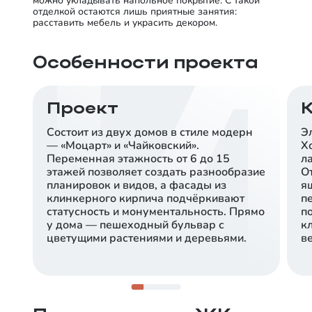
можно укладывать напольное покрытие. С такой
отделкой остаются лишь приятные занятия:
расставить мебель и украсить декором.
Особенности проекта
Проект
Состоит из двух домов в стиле модерн
Эл
— «Моцарт» и «Чайковский».
Х
Переменная этажность от 6 до 15
л
этажей позволяет создать разнообразие
О
планировок и видов, а фасады из
я
клинкерного кирпича подчёркивают
п
статусность и монументальность. Прямо
п
у дома — пешеходный бульвар с
к
цветущими растениями и деревьями.
в
Центр рядом с вами
Всего 10 минут на машине — и вы в центре
Тюмени. В окружении района работают школы и
детские сады.