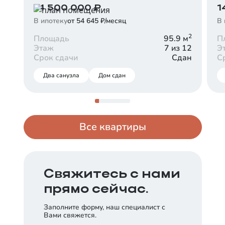
14 500 000
₽
1
Срок
Платеж в месяц
30 лет
В ипотеку
от 54 645 ₽/месяц
от
154 507
₽
В 
2
Площадь
95.9
м
П
Заказать консультацию
Этаж
7 из 12
Э
Срок сдачи
Сдан
С
Два санузла
Дом сдан
Все квартиры
Свяжитесь с нами
прямо сейчас.
Заполните форму, наш специалист с
Вами свяжется.