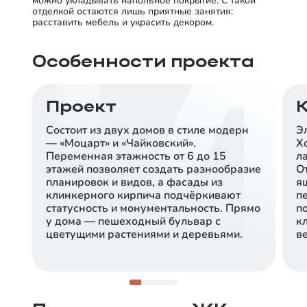
можно укладывать напольное покрытие. С такой
отделкой остаются лишь приятные занятия:
расставить мебель и украсить декором.
Особенности проекта
Проект
Состоит из двух домов в стиле модерн
Эл
— «Моцарт» и «Чайковский».
Х
Переменная этажность от 6 до 15
л
этажей позволяет создать разнообразие
О
планировок и видов, а фасады из
я
клинкерного кирпича подчёркивают
п
статусность и монументальность. Прямо
п
у дома — пешеходный бульвар с
к
цветущими растениями и деревьями.
в
Центр рядом с вами
Всего 10 минут на машине — и вы в центре
Тюмени. В окружении района работают школы и
детские сады.