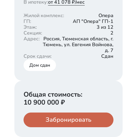
В ипотеку:
от 41 078 ₽/мес
Жилой комплекс
:
Опера
ГП
:
АП "Опера" ГП-1
Этаж
:
3 из 12
Секция
:
2
Адрес
:
Россия, Тюменская область, г.
Тюмень, ул. Евгения Войнова,
д. 7
Срок сдачи
:
Сдан
Дом сдан
Общая стоимость:
10 900 000
₽
Забронировать
Кладовая
Паркинг
1 090 000
545 000