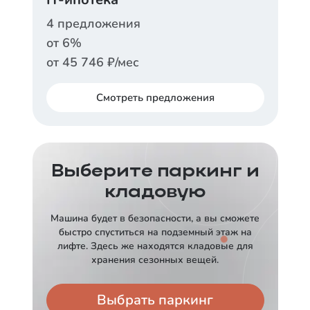
Ставка
от
12,5
%
4
предложения
от
6
%
Срок
Платеж в месяц
30 лет
от
81 432
₽
от
45 746
₽/мес
Заказать консультацию
Смотреть
предложения
АЛЬФА-БАНК
ДОМ.РФ
Ставка
от
13,89
%
Ставка
Выберите паркинг и
от
6
%
кладовую
Срок
Платеж в месяц
30 лет
от
89 742
₽
Срок
Платеж в месяц
Машина будет в безопасности, а вы сможете
30 лет
от
45 746
₽
быстро спуститься на подземный этаж на
Заказать консультацию
лифте. Здесь же находятся кладовые для
Заказать консультацию
хранения сезонных вещей.
СБЕРБАНК
СБЕРБАНК
Выбрать паркинг
Ставка