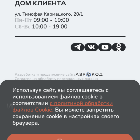
ДОМ КЛИЕНТА
ул. Тимофея Кармацкого, 20/1
+
Пн-Пт
09:00 - 19:00
Сб-Вс
10:00 - 19:00
−
Разработка и продвижение сайта
Согласие на обработку персональных данных
Согласие на получение рекламно-информационных материалов
Политика обработки файлов cookie в ГК ИНКО
Используя сайт, вы соглашаетесь с
Политика обработки персональных данных
использованием файлов cookie в
Обращаем ваше внимание на то, что данный сайт носит
исключительно информационный характер и ни при каких
соответствии
с политикой обработки
условиях информационные материалы и цены,
файлов Сookie.
Вы можете запретить
размещённые на сайте, не являются публичной офертой.
Застройщик имеет право изменять стоимость объектов.
сохранение cookie в настройках своего
ООО "ЛОТ 1.ТЮМЕНЬ. СПЕЦИАЛИЗИРОВАННЫЙ
браузера.
ЗАСТРОЙЩИК"
2026
© ИНКО и К, ИНКО