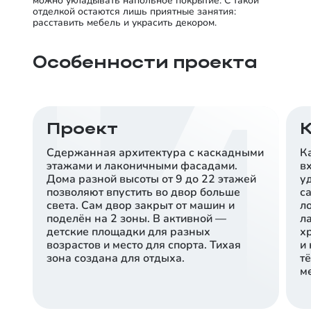
можно укладывать напольное покрытие. С такой
отделкой остаются лишь приятные занятия:
расставить мебель и украсить декором.
Особенности проекта
Проект
Сдержанная архитектура с каскадными
К
этажами и лаконичными фасадами.
в
Дома разной высоты от 9 до 22 этажей
у
позволяют впустить во двор больше
с
света. Сам двор закрыт от машин и
л
поделён на 2 зоны. В активной —
л
детские площадки для разных
х
возрастов и место для спорта. Тихая
и
зона создана для отдыха.
т
ме
Левый берег Туры