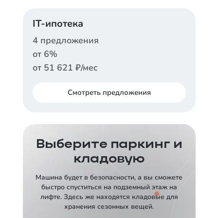
ДОМ.РФ
IT-ипотека
Ставка
от
12,5
%
4
предложения
от
6
%
Срок
Платеж в месяц
30 лет
от
91 891
₽
от
51 621
₽/мес
Заказать консультацию
Смотреть
предложения
АЛЬФА-БАНК
СБЕРБАНК
Ставка
от
13,89
%
Ставка
Выберите паркинг и
от
6
%
кладовую
Срок
Платеж в месяц
30 лет
от
101 268
₽
Срок
Платеж в месяц
Машина будет в безопасности, а вы сможете
30 лет
от
51 621
₽
быстро спуститься на подземный этаж на
Заказать консультацию
лифте. Здесь же находятся кладовые для
Заказать консультацию
хранения сезонных вещей.