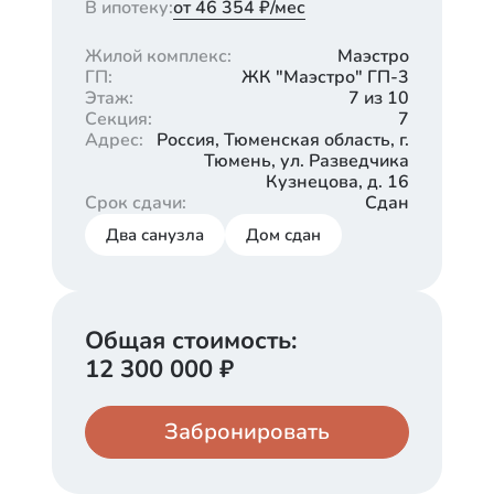
В ипотеку:
от 46 354 ₽/мес
Жилой комплекс
:
Маэстро
ГП
:
ЖК "Маэстро" ГП-3
Этаж
:
7 из 10
Секция
:
7
Адрес
:
Россия, Тюменская область, г.
Тюмень, ул. Разведчика
Кузнецова, д. 16
Срок сдачи
:
Сдан
Два санузла
Дом сдан
Общая стоимость:
12 300 000
₽
Забронировать
Кладовая
Паркинг
1 230 000
615 000