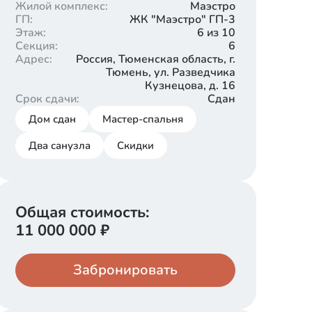
Жилой комплекс
:
Маэстро
ГП
:
ЖК "Маэстро" ГП-3
Этаж
:
6 из 10
Секция
:
6
Адрес
:
Россия, Тюменская область, г.
Тюмень, ул. Разведчика
Кузнецова, д. 16
Срок сдачи
:
Сдан
Дом сдан
Мастер-спальня
Два санузла
Скидки
Общая стоимость:
11 000 000
₽
Забронировать
Кладовая
Паркинг
1 100 000
550 000