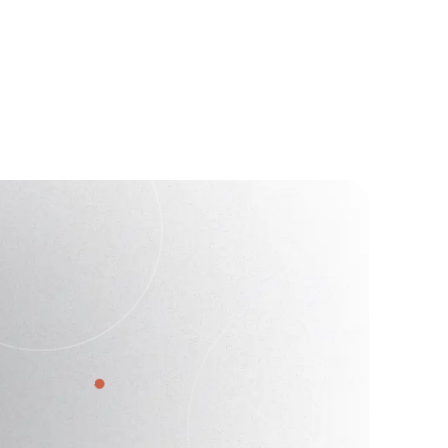
от
121 398
₽
консультацию
Платеж в месяц
Заказать
от
46 165
₽
консультацию