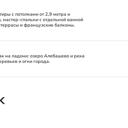
иры с потолками от 2,9 метра и
 мастер-спальни с отдельной ванной
 террасы и французские балконы.
к на ладони: озеро Алебашево и река
еревьев и огни города.
Видовые террасы
Приватные места для отдыха с видом на озеро и
город. Обустройте обеденную зону, общайтесь с
К
близкими, занимайтесь фитнесом на свежем
воздухе.