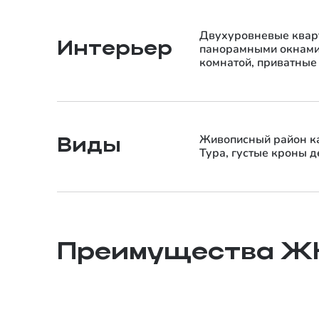
Двухуровневые кварт
Интерьер
панорамными окнами,
комнатой, приватные
Живописный район ка
Виды
Тура, густые кроны д
Левый берег Туры
Преимущества Ж
До центра 10 минут на машине, а у дома —
спокойные улочки, парки для прогулок и водоёмы.