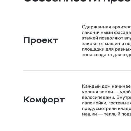
Сдержанная архитект
лаконичными фасадам
этажей позволяют впу
Проект
закрыт от машин и по
площадки для разных 
зона создана для отд
Каждый дом начинает
уровня земли — удоб
велосипедами. Внутр
Комфорт
лапомойки, гостевые
предусмотрели кладо
машин — тёплый подз
парковку у дома на 5