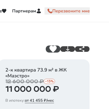
е
Партнерам
2-к квартира
73.9
м² в ЖК
«
Маэстро
»
12 600 000
₽
-
13
%
11 000 000
₽
В ипотеку:
от 41 455 ₽/мес