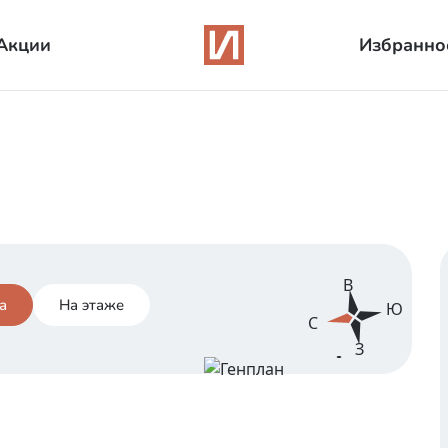
Акции
Избранно
В
а
На этаже
Ю
С
З