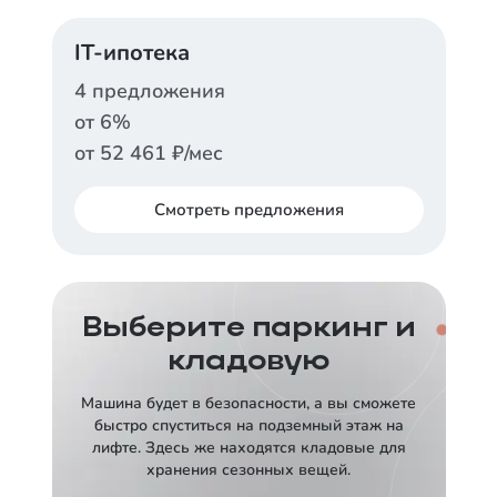
ДОМ.РФ
IT-ипотека
Ставка
от
12,5
%
4
предложения
от
6
%
Срок
Платеж в месяц
30 лет
от
93 385
₽
от
52 461
₽/мес
Заказать консультацию
Смотреть
предложения
АЛЬФА-БАНК
ДОМ.РФ
Ставка
от
13,89
%
Ставка
Выберите паркинг и
от
6
%
кладовую
Срок
Платеж в месяц
30 лет
от
102 915
₽
Срок
Платеж в месяц
Машина будет в безопасности, а вы сможете
30 лет
от
52 461
₽
быстро спуститься на подземный этаж на
Заказать консультацию
лифте. Здесь же находятся кладовые для
Заказать консультацию
хранения сезонных вещей.