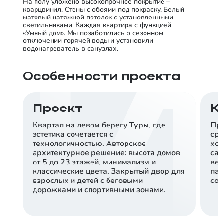
На полу уложено высокопрочное покрытие –
кварцвинил. Стены с обоями под покраску. Белый
матовый натяжной потолок с установленными
светильниками. Каждая квартира с функцией
«Умный дом». Мы позаботились о сезонном
отключении горячей воды и установили
водонагреватель в санузлах.
Особенности проекта
Проект
Квартал на левом берегу Туры, где
П
эстетика сочетается с
с
технологичностью. Авторское
х
архитектурное решение: высота домов
с
от 5 до 23 этажей, минимализм и
в
классические цвета. Закрытый двор для
п
взрослых и детей с беговыми
со
дорожками и спортивными зонами.
10 минут до центра