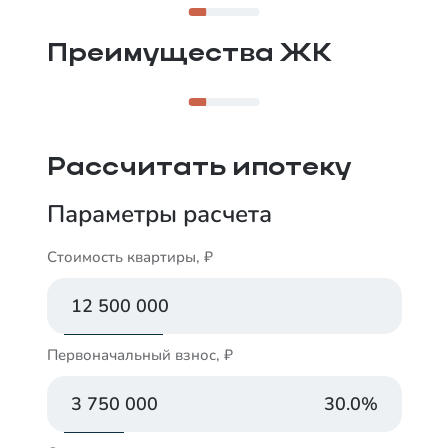
Сердце развивающегося 5-го Заречного
микрорайона на левом берегу Туры, рядом с
парками и озером Алебашево.
Преимущества ЖК
Рассчитать ипотеку
Параметры расчета
Стоимость квартиры, ₽
Первоначальный взнос, ₽
30.0
%