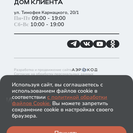
ДОМ КЛИЕНТА
ул. Тимофея Кармацкого, 20/1
+
Пн-Пт
09:00 - 19:00
Сб-Вс
10:00 - 19:00
−
Разработка и продвижение сайта
Согласие на обработку персональных данных
Согласие на получение рекламно-информационных материалов
Политика обработки файлов cookie в ГК ИНКО
Используя сайт, вы соглашаетесь с
Политика обработки персональных данных
использованием файлов cookie в
Обращаем ваше внимание на то, что данный сайт носит
исключительно информационный характер и ни при каких
соответствии
с политикой обработки
условиях информационные материалы и цены,
файлов Сookie.
Вы можете запретить
размещённые на сайте, не являются публичной офертой.
Застройщик имеет право изменять стоимость объектов.
сохранение cookie в настройках своего
ООО "ЛОТ 1.ТЮМЕНЬ. СПЕЦИАЛИЗИРОВАННЫЙ
браузера.
ЗАСТРОЙЩИК"
2026
© ИНКО и К, ИНКО