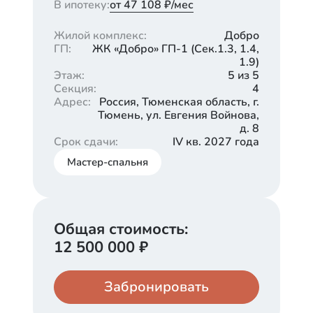
В ипотеку:
от 47 108 ₽/мес
Жилой комплекс
:
Добро
ГП
:
ЖК «Добро» ГП-1 (Cек.1.3, 1.4,
1.9)
Этаж
:
5 из 5
Секция
:
4
Адрес
:
Россия, Тюменская область, г.
Тюмень, ул. Евгения Войнова,
д. 8
Срок сдачи
:
IV кв. 2027 года
Мастер-спальня
Общая стоимость:
12 500 000
₽
Забронировать
Кладовая
Паркинг
1 250 000
625 000