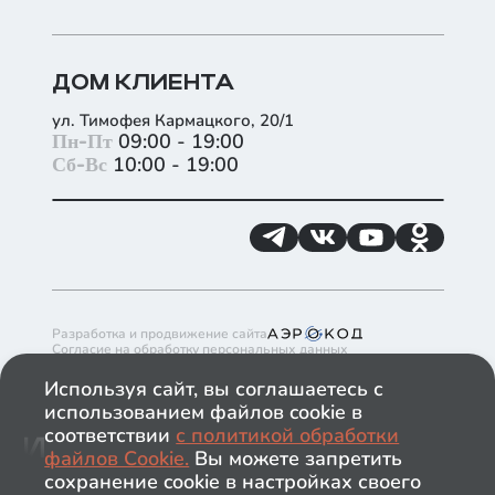
ДОМ КЛИЕНТА
ул. Тимофея Кармацкого, 20/1
+
Пн-Пт
09:00 - 19:00
Сб-Вс
10:00 - 19:00
−
Разработка и продвижение сайта
Согласие на обработку персональных данных
Согласие на получение рекламно-информационных материалов
Политика обработки файлов cookie в ГК ИНКО
Используя сайт, вы соглашаетесь с
Политика обработки персональных данных
использованием файлов cookie в
Обращаем ваше внимание на то, что данный сайт носит
исключительно информационный характер и ни при каких
соответствии
с политикой обработки
условиях информационные материалы и цены,
файлов Сookie.
Вы можете запретить
размещённые на сайте, не являются публичной офертой.
Застройщик имеет право изменять стоимость объектов.
сохранение cookie в настройках своего
ООО "ЛОТ 1.ТЮМЕНЬ. СПЕЦИАЛИЗИРОВАННЫЙ