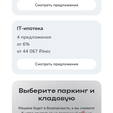
Смотреть
предложения
ДОМ.РФ
IT-ипотека
Ставка
от
12,5
%
4
предложения
от
6
%
Срок
Платеж в месяц
30 лет
от
78 443
₽
от
44 067
₽/мес
Заказать консультацию
Смотреть
предложения
АЛЬФА-БАНК
СБЕРБАНК
Ставка
от
13,89
%
Ставка
Выберите паркинг и
от
6
%
кладовую
Срок
Платеж в месяц
30 лет
от
86 449
₽
Срок
Платеж в месяц
Машина будет в безопасности, а вы сможете
30 лет
от
44 067
₽