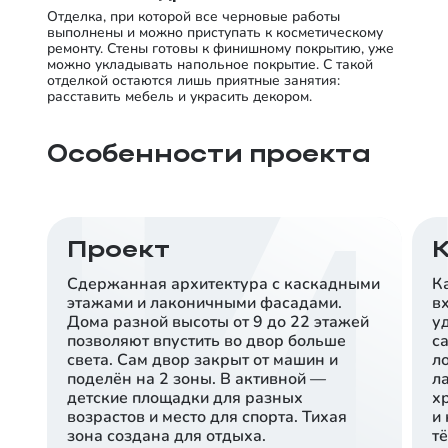
Отделка, при которой все черновые работы
выполнены и можно приступать к косметическому
ремонту. Стены готовы к финишному покрытию, уже
можно укладывать напольное покрытие. С такой
отделкой остаются лишь приятные занятия:
расставить мебель и украсить декором.
Особенности проекта
Проект
Сдержанная архитектура с каскадными
К
этажами и лаконичными фасадами.
в
Дома разной высоты от 9 до 22 этажей
у
позволяют впустить во двор больше
с
света. Сам двор закрыт от машин и
л
поделён на 2 зоны. В активной —
л
детские площадки для разных
х
возрастов и место для спорта. Тихая
и
зона создана для отдыха.
т