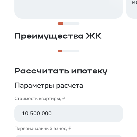
ме
Левый берег Туры
До центра 10 минут на машине, а у дома —
спокойные улочки, парки для прогулок и
водоёмы.
Преимущества ЖК
Рассчитать ипотеку
Параметры расчета
Стоимость квартиры, ₽
Первоначальный взнос, ₽