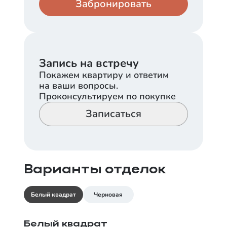
Забронировать
Кладовая
Паркинг
1 050 000
525 000
Запись на встречу
Покажем квартиру и ответим
на ваши вопросы.
Проконсультируем по покупке
Записаться
Варианты отделок
Белый квадрат
Черновая
Белый квадрат