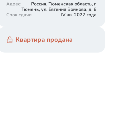
Адрес
:
Россия, Тюменская область, г.
Тюмень, ул. Евгения Войнова, д. 8
Срок сдачи
:
IV кв. 2027 года
Квартира продана
Готовый ремонт
В секции 1.1 выполнен готовый ремонт. Светлые
и тёмные оттенки в интерьере с акцентными
деталями. На полу уложено высокопрочное
покрытие – кварцвинил. Стены с обоями под
покраску. Белый матовый натяжной потолок с