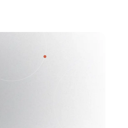
от
76 264
₽
консультацию
Платеж в месяц
Заказать
Платеж в месяц
от
31 183
₽
консультацию
Заказать
от
81 999
₽
консультацию
Платеж в месяц
Заказать
от
31 183
₽
консультацию