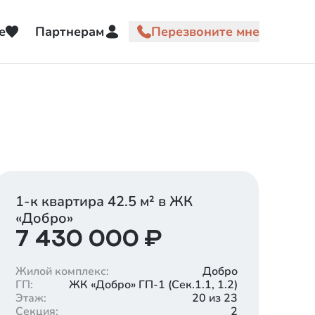
е
Партнерам
1-к квартира
42.5
м² в ЖК
«
Добро
»
7 430 000
₽
Жилой комплекс
:
Добро
ГП
:
ЖК «Добро» ГП-1 (Cек.1.1, 1.2)
Этаж
:
20 из 23
Секция
:
2