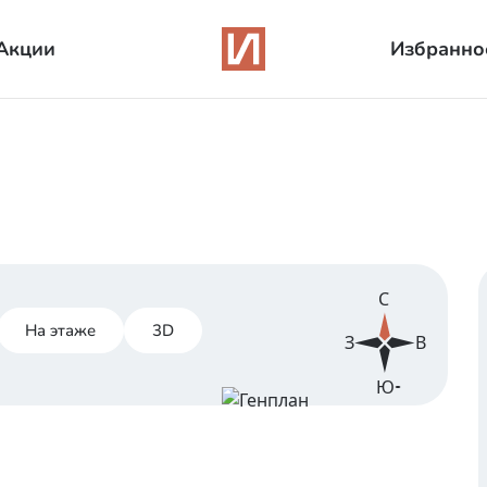
Акции
Избранно
С
На этаже
3D
З
В
Ю