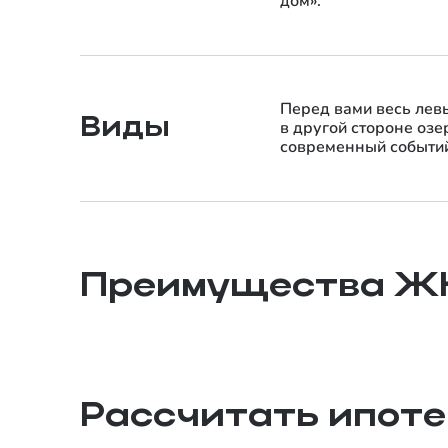
дом».
Перед вами весь лев
Виды
в другой стороне озе
современный событи
10 минут до центра
Сердце развивающегося 5-го Заречного
Преимущества Ж
микрорайона на левом берегу Туры, рядом с
парками и озером Алебашево.
Рассчитать ипоте