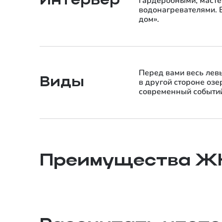
Интерьер
гардеробными, масте
водонагревателями. 
дом».
Перед вами весь лев
Виды
в другой стороне озе
современный событи
10 минут до центра
Сердце развивающегося 5-го Заречного
Преимущества Ж
микрорайона на левом берегу Туры, рядом с
парками и озером Алебашево.