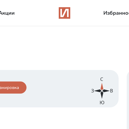
Акции
Избранно
С
анировка
З
В
Ю