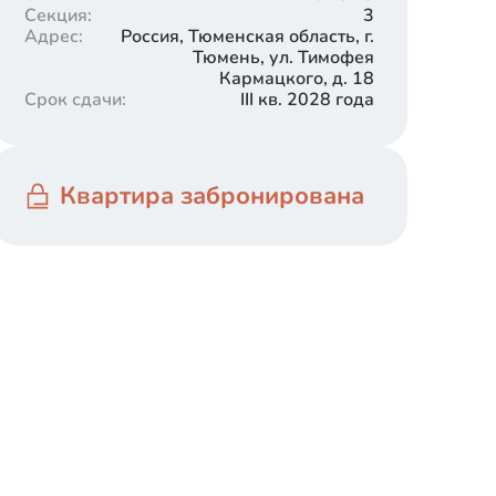
Секция
:
3
Адрес
:
Россия, Тюменская область, г.
Тюмень, ул. Тимофея
Кармацкого, д. 18
Срок сдачи
:
III кв. 2028 года
Квартира забронирована
Готовый ремонт
В секции 1.1 выполнен готовый ремонт. Светлые
и тёмные оттенки в интерьере с акцентными