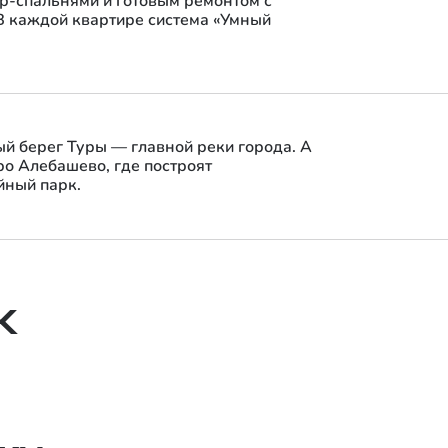
р-спальнями и готовым ремонтом с
В каждой квартире система «Умный
ый берег Туры — главной реки города. А
ро Алебашево, где построят
йный парк.
Квартиры с ремонтом
Большинство квартир в квартале — с чистовой
К
отделкой. Подходит для тех, кто хочет сэкономить
силы, время и сразу переехать.