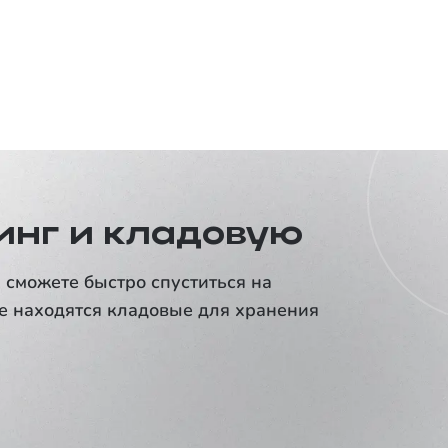
АЛЬФА-
от
6
%
30 лет
БАНК
инг и кладовую
 сможете быстро спуститься на
е находятся кладовые для хранения