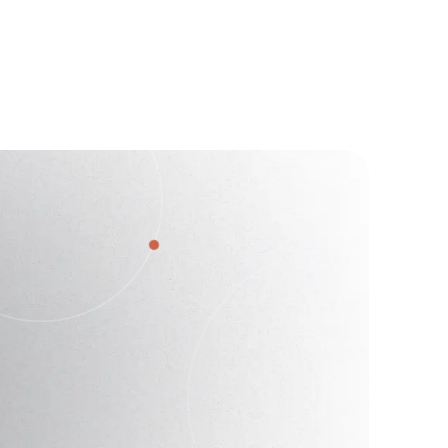
Заказать
от
39 031
₽
консультацию