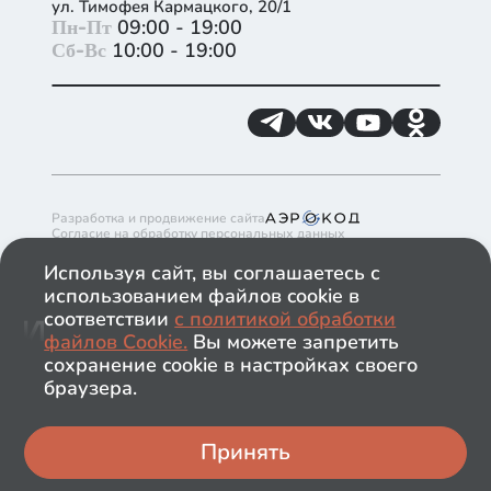
ул. Тимофея Кармацкого, 20/1
+
Пн-Пт
09:00 - 19:00
Сб-Вс
10:00 - 19:00
−
Разработка и продвижение сайта
Согласие на обработку персональных данных
Согласие на получение рекламно-информационных материалов
Политика обработки файлов cookie в ГК ИНКО
Используя сайт, вы соглашаетесь с
Политика обработки персональных данных
использованием файлов cookie в
Обращаем ваше внимание на то, что данный сайт носит
исключительно информационный характер и ни при каких
соответствии
с политикой обработки
условиях информационные материалы и цены,
файлов Сookie.
Вы можете запретить
размещённые на сайте, не являются публичной офертой.
Застройщик имеет право изменять стоимость объектов.
сохранение cookie в настройках своего
ООО "ЛОТ 1.ТЮМЕНЬ. СПЕЦИАЛИЗИРОВАННЫЙ
браузера.
ЗАСТРОЙЩИК"
2026
© ИНКО и К, ИНКО
Принять