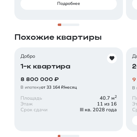
Подробнее
от
6
%
Срок
Платеж в месяц
30 лет
от
101 533
₽
Срок
Платеж в месяц
30 лет
от
38 611
₽
Заказать консультацию
Похожие квартиры
Заказать консультацию
Добро
Д
1-к квартира
2
8 800 000
₽
9
В ипотеку
от 33 164 ₽/месяц
В 
2
Площадь
40.7
м
П
Этаж
11 из 16
Э
Срок сдачи
III кв. 2028 года
С