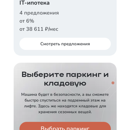
IT-ипотека
Ставка
от
12,5
%
4
предложения
от
6
%
Срок
Платеж в месяц
30 лет
от
68 731
₽
от
38 611
₽/мес
Заказать консультацию
Смотреть
предложения
АЛЬФА-БАНК
СБЕРБАНК
Ставка
от
13,89
%
Ставка
Выберите паркинг и
от
6
%
кладовую
Срок
Платеж в месяц
30 лет
от
75 745
₽
Срок
Платеж в месяц
Машина будет в безопасности, а вы сможете
30 лет
от
38 611
₽
быстро спуститься на подземный этаж на
Заказать консультацию
лифте. Здесь же находятся кладовые для
Заказать консультацию
хранения сезонных вещей.
СБЕРБАНК
ДОМ.РФ
Выбрать паркинг
Ставка