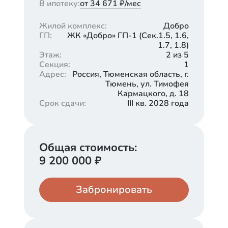
В ипотеку:
от 34 671 ₽/мес
Жилой комплекс
:
Добро
ГП
:
ЖК «Добро» ГП-1 (Cек.1.5, 1.6,
1.7, 1.8)
Этаж
:
2 из 5
Секция
:
1
Адрес
:
Россия, Тюменская область, г.
Тюмень, ул. Тимофея
Кармацкого, д. 18
Срок сдачи
:
III кв. 2028 года
Общая стоимость:
9 200 000
₽
Забронировать
Кладовая
Паркинг
460 000
920 000