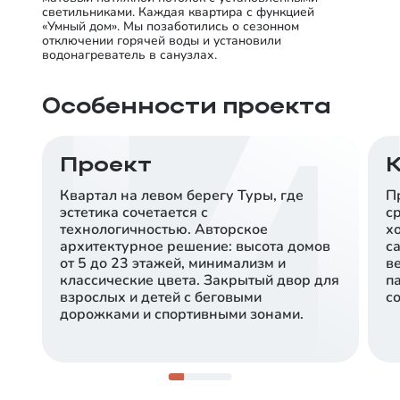
светильниками. Каждая квартира с функцией
«Умный дом». Мы позаботились о сезонном
отключении горячей воды и установили
водонагреватель в санузлах.
Особенности проекта
Проект
Квартал на левом берегу Туры, где
П
эстетика сочетается с
с
технологичностью. Авторское
х
архитектурное решение: высота домов
с
от 5 до 23 этажей, минимализм и
в
классические цвета. Закрытый двор для
п
взрослых и детей с беговыми
со
дорожками и спортивными зонами.
10 минут до центра
Сердце развивающегося 5-го Заречного
микрорайона на левом берегу Туры, рядом с