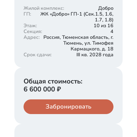
Жилой комплекс
:
Добро
ГП
:
ЖК «Добро» ГП-1 (Cек.1.5, 1.6,
1.7, 1.8)
Этаж
:
10 из 16
Секция
:
4
Адрес
:
Россия, Тюменская область, г.
Тюмень, ул. Тимофея
Кармацкого, д. 18
Срок сдачи
:
III кв. 2028 года
Общая стоимость:
6 600 000
₽
Забронировать
Кладовая
Паркинг
330 000
660 000