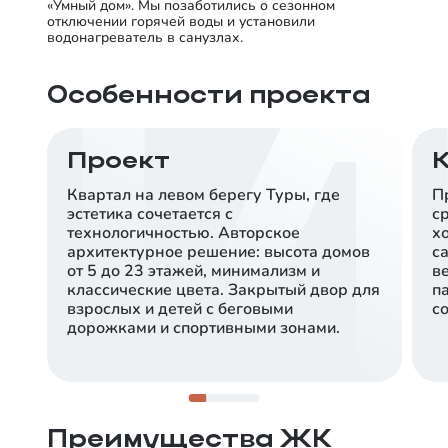
«Умный дом». Мы позаботились о сезонном
отключении горячей воды и установили
водонагреватель в санузлах.
Особенности проекта
Проект
Квартал на левом берегу Туры, где
П
эстетика сочетается с
с
технологичностью. Авторское
х
архитектурное решение: высота домов
с
от 5 до 23 этажей, минимализм и
в
классические цвета. Закрытый двор для
п
взрослых и детей с беговыми
со
дорожками и спортивными зонами.
10 минут до центра
Сердце развивающегося 5-го Заречного
микрорайона на левом берегу Туры, рядом с
парками и озером Алебашево.
Преимущества ЖК