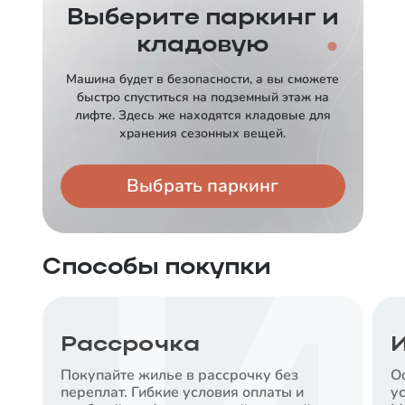
от
13,89
%
Ставка
Выберите паркинг и
Срок
Платеж в месяц
от
6
%
кладовую
30 лет
от
27 699
₽
Срок
Платеж в месяц
30 лет
от
54 339
₽
Срок
Платеж в месяц
Машина будет в безопасности, а вы сможете
30 лет
от
27 699
₽
Заказать консультацию
быстро спуститься на подземный этаж на
Заказать консультацию
лифте. Здесь же находятся кладовые для
Заказать консультацию
хранения сезонных вещей.
СБЕРБАНК
ДОМ.РФ
Выбрать паркинг
Ставка
от
15,8
%
Ставка
от
6
%
Срок
Платеж в месяц
30 лет
от
61 383
₽
Срок
Платеж в месяц
Способы покупки
30 лет
от
27 699
₽
Заказать консультацию
Заказать консультацию
Рассрочка
И
ВТБ
Покупайте жилье в рассрочку без
О
АК БАРС
Ставка
переплат. Гибкие условия оплаты и
у
от
17,5
%
Ставка