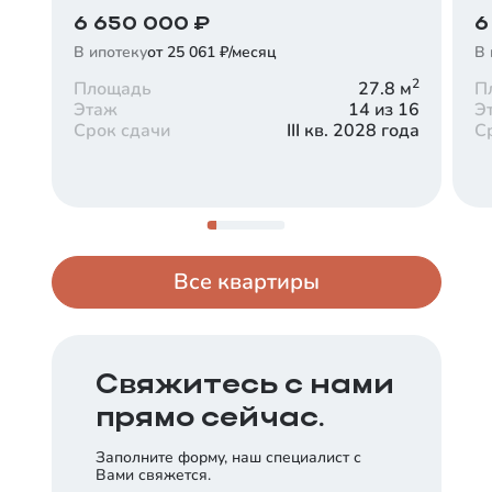
6 650 000
₽
6
В ипотеку
от 25 061 ₽/месяц
В 
2
Площадь
27.8
м
П
Этаж
14 из 16
Э
Срок сдачи
III кв. 2028 года
С
Все квартиры
Свяжитесь с нами
прямо сейчас.
Заполните форму, наш специалист с
Вами свяжется.