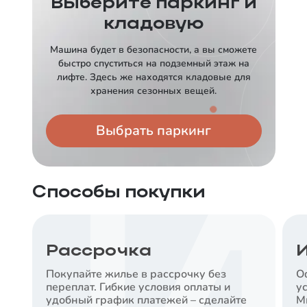
Выберите паркинг и
от
12,5
%
кладовую
Срок
Платеж в месяц
Машина будет в безопасности, а вы сможете
30 лет
от
112 062
₽
быстро спуститься на подземный этаж на
лифте. Здесь же находятся кладовые для
Заказать консультацию
хранения сезонных вещей.
АЛЬФА-БАНК
Выбрать паркинг
Ставка
от
13,89
%
Срок
Платеж в месяц
Способы покупки
30 лет
от
123 498
₽
Заказать консультацию
Рассрочка
И
Покупайте жилье в рассрочку без
О
СБЕРБАНК
переплат. Гибкие условия оплаты и
у
Ставка
удобный график платежей – сделайте
М
от
15,8
%