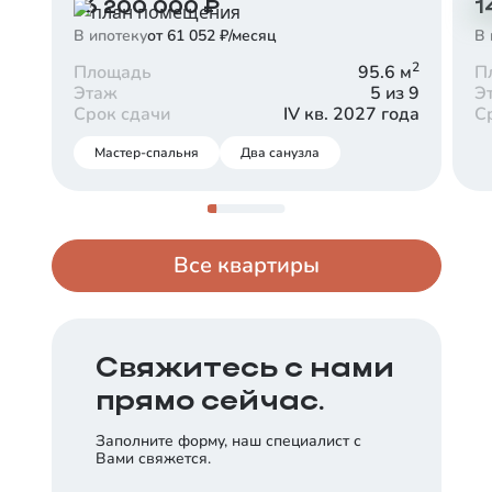
16 200 000
₽
1
Срок
Платеж в месяц
30 лет
В ипотеку
от 61 052 ₽/месяц
от
165 543
₽
В 
2
Площадь
95.6
м
П
Заказать консультацию
Этаж
5 из 9
Э
Срок сдачи
IV кв. 2027 года
С
Мастер-спальня
Два санузла
Все квартиры
Свяжитесь с нами
прямо сейчас.
Заполните форму, наш специалист с
Вами свяжется.