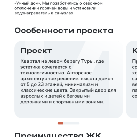
«Умный дом». Мы позаботились о сезонном
отключении горячей воды и установили
водонагреватель в санузлах.
Особенности проекта
Проект
Квартал на левом берегу Туры, где
П
эстетика сочетается с
с
технологичностью. Авторское
х
архитектурное решение: высота домов
с
от 5 до 23 этажей, минимализм и
в
классические цвета. Закрытый двор для
п
взрослых и детей с беговыми
со
дорожками и спортивными зонами.
10 минут до центра
Сердце развивающегося 5-го Заречного
микрорайона на левом берегу Туры, рядом с
парками и озером Алебашево.
Преимущества ЖК