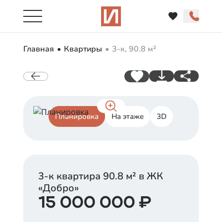
Главная
Квартиры
3-к, 90.8 м²
Планировка
На этаже
3D
3-к квартира
90.8
м² в ЖК
«
Добро
»
15 000 000
₽