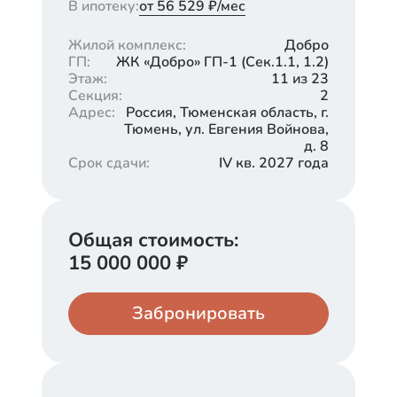
В ипотеку:
от 56 529 ₽/мес
Жилой комплекс
:
Добро
ГП
:
ЖК «Добро» ГП-1 (Cек.1.1, 1.2)
Этаж
:
11 из 23
Секция
:
2
Адрес
:
Россия, Тюменская область, г.
Тюмень, ул. Евгения Войнова,
д. 8
Срок сдачи
:
IV кв. 2027 года
Общая стоимость:
15 000 000
₽
Забронировать
Кладовая
Паркинг
1 500 000
750 000