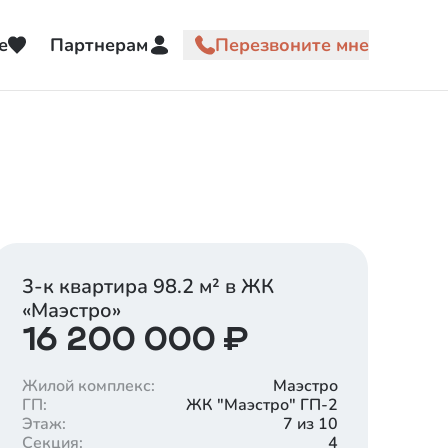
е
Партнерам
3-к квартира
98.2
м² в ЖК
«
Маэстро
»
16 200 000
₽
Жилой комплекс
:
Маэстро
ГП
:
ЖК "Маэстро" ГП-2
Этаж
:
7 из 10
Секция
:
4