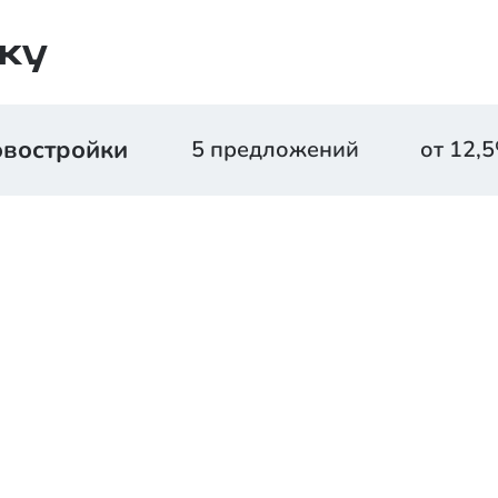
ку
востройки
5
предложений
от
12,5
Ставка
Срок
П
ДОМ.РФ
от
12,5
%
30 лет
Ставка
Срок
П
АЛЬФА-
от
13,89
%
30 лет
БАНК
Ставка
Срок
П
СБЕРБАНК
от
15,8
%
30 лет
Ставка
Срок
П
ВТБ
от
17,5
%
30 лет
Ставка
Срок
П