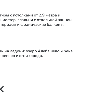
иры с потолками от 2,9 метра и
 мастер-спальни с отдельной ванной
 террасы и французские балконы.
к на ладони: озеро Алебашево и река
еревьев и огни города.
Видовые террасы
Приватные места для отдыха с видом на озеро и
город. Обустройте обеденную зону, общайтесь с
К
близкими, занимайтесь фитнесом на свежем
воздухе.