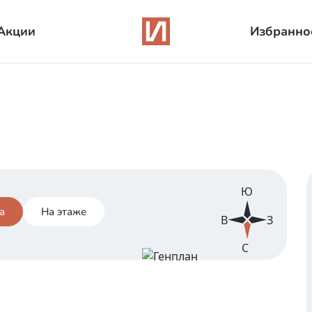
Акции
Избранно
Ю
а
На этаже
В
З
С