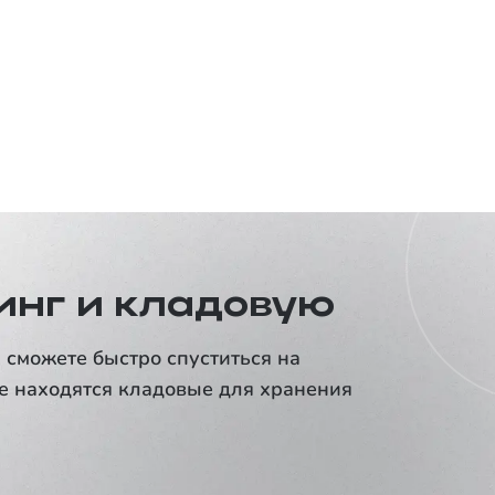
АБСОЛЮТ
от
18,85
%
30 лет
инг и кладовую
 сможете быстро спуститься на
е находятся кладовые для хранения