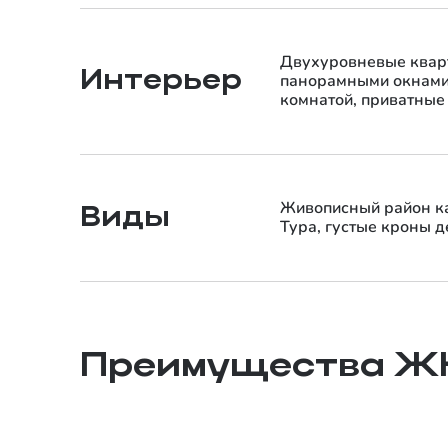
Двухуровневые кварт
Интерьер
панорамными окнами,
комнатой, приватные
Живописный район ка
Виды
Тура, густые кроны д
Левый берег Туры
Преимущества Ж
До центра 10 минут на машине, а у дома —
спокойные улочки, парки для прогулок и водоёмы.