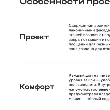
Особенности про
Сдержанная архитект
лаконичными фасадам
этажей позволяют впу
Проект
закрыт от машин и по
площадки для разных 
зона создана для отд
Каждый дом начинает
уровня земли — удоб
велосипедами. Внутр
Комфорт
лапомойки, гостевые
предусмотрели кладо
машин — тёплый подз
парковку у дома на 5