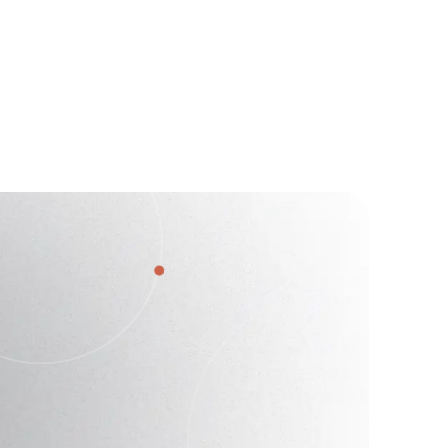
Заказать
от
178 786
₽
консультацию