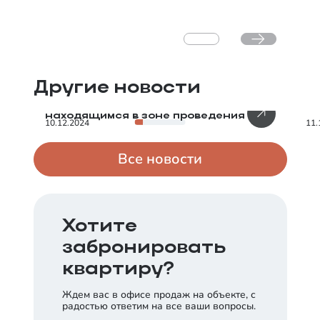
1
/
6
Другие новости
Помогаем военнослужащим,
Ра
находящимся в зоне проведения СВО
10.12.2024
11.
Все новости
Хотите
забронировать
квартиру?
Ждем вас в офисе продаж на объекте, с
радостью ответим на все ваши вопросы.