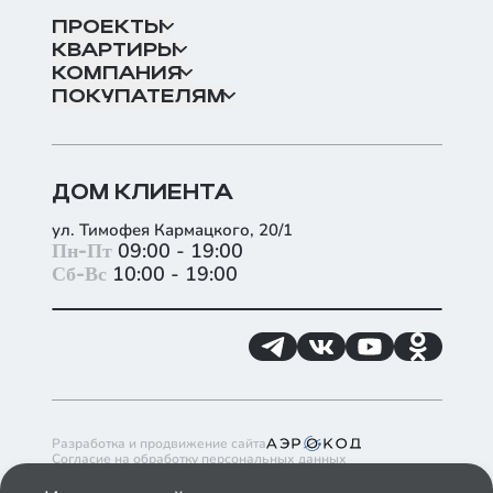
ПРОЕКТЫ
КВАРТИРЫ
КОМПАНИЯ
ПОКУПАТЕЛЯМ
ДОМ КЛИЕНТА
ул. Тимофея Кармацкого, 20/1
+
Пн-Пт
09:00 - 19:00
Сб-Вс
10:00 - 19:00
−
Разработка и продвижение сайта
Согласие на обработку персональных данных
Согласие на получение рекламно-информационных материалов
Политика обработки файлов cookie в ГК ИНКО