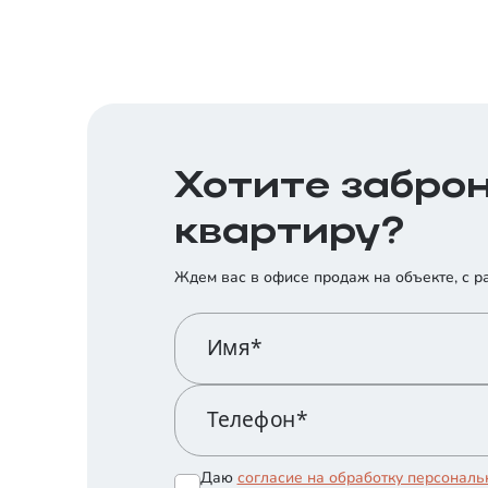
Помогаем военнослужащим,
находящимся в зоне
10.12.2024
проведения СВО
Хотите забро
квартиру?
Ждем вас в офисе продаж на объекте, с р
Имя*
Телефон*
Даю
согласие на обработку персонал