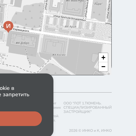
+
−
kie в
 запретить
е на то, что данный сайт носит
ООО "ЛОТ 1.ТЮМЕНЬ.
ционный характер и ни при каких
СПЕЦИАЛИЗИРОВАННЫЙ
ные материалы и цены,
ЗАСТРОЙЩИК"
 не являются публичной офертой.
о изменять стоимость объектов.
2026
© ИНКО и К, ИНКО