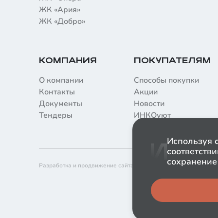
ЖК «Ария»
ЖК «Добро»
КОМПАНИЯ
ПОКУПАТЕЛЯМ
О компании
Способы покупки
Контакты
Акции
Документы
Новости
Тендеры
ИНКОуют
Используя с
соответстви
сохранение 
Разработка и продвижение сайта
Согласие н
Согласие 
Политика о
Политика 