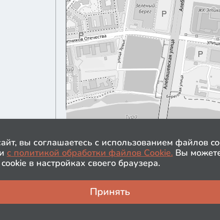
айт, вы соглашаетесь с использованием файлов coo
и
с политикой обработки файлов Сookie.
Вы можете
cookie в настройках своего браузера.
а обработку персональных данных
Обращаем ваше внимани
на получение рекламно-информационных материалов
исключительно информа
бработки файлов cookie в ГК ИНКО
условиях информацион
обработки персональных данных
размещённые на сайте,
Принять
Застройщик имеет прав