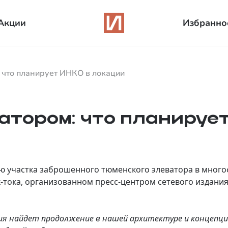
Акции
Избранно
 что планирует ИНКО в локации
атором: что планируе
 участка заброшенного тюменского элеватора в много
к-тока, организованном пресс‑центром сетевого издан
ия найдет продолжение в нашей архитектуре и концепц