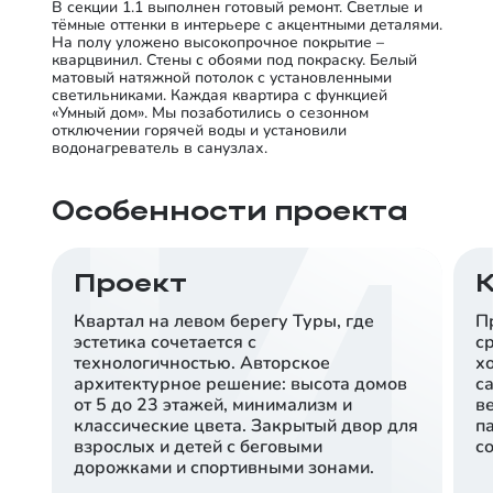
В секции 1.1 выполнен готовый ремонт. Светлые и
тёмные оттенки в интерьере с акцентными деталями.
На полу уложено высокопрочное покрытие –
кварцвинил. Стены с обоями под покраску. Белый
матовый натяжной потолок с установленными
светильниками. Каждая квартира с функцией
«Умный дом». Мы позаботились о сезонном
отключении горячей воды и установили
водонагреватель в санузлах.
Особенности проекта
Проект
Квартал на левом берегу Туры, где
П
эстетика сочетается с
с
технологичностью. Авторское
х
архитектурное решение: высота домов
с
от 5 до 23 этажей, минимализм и
в
классические цвета. Закрытый двор для
п
взрослых и детей с беговыми
со
дорожками и спортивными зонами.