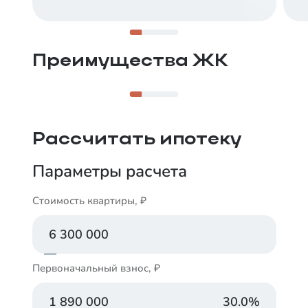
10 минут до центра
Сердце развивающегося 5-го Заречного
микрорайона на левом берегу Туры, рядом с
парками и озером Алебашево.
Преимущества ЖК
Рассчитать ипотеку
Параметры расчета
Стоимость квартиры, ₽
Первоначальный взнос, ₽
30.0
%