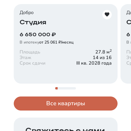
Добро
Д
Студия
С
6 650 000
₽
6
В ипотеку
от 25 061 ₽/месяц
В 
2
Площадь
27.8
м
П
Этаж
14 из 16
Э
Срок сдачи
III кв. 2028 года
С
Все квартиры